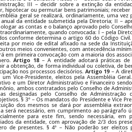
stração; III – decidir sobre a extinção da entidad
igir, hipotecar ou permutar bens patrimoniais; recebe
mbléia geral se realizará, ordinariamente, uma vez 
nual da entidade submetida pela Diretoria; II – apr
homologar as contas e o balanço aprovado pelo Conselho
xtraordinariamente, quando convocada: I – pela Diretor
iados conforme determina o artigo 60 do Código Civil
ita por meio de edital afixado na sede da Instituiç
u outros meios convenientes, com antecedência mínim
ará em primeira convocação com a maioria dos associ
mero.
Artigo 18
– A entidade adotará práticas de
bir a obtenção, de forma individual ou coletiva, de be
cipação nos processos decisórios.
Artigo 19
– A dire
 um Vice-Presidente, eleitos pela Assembléia Geral.
tivo e um Diretor Administrativo e Financeiro send
imônio, ambos contratados pelo Conselho de Adminis
ias designadas pelo Conselho de Administração 
jetivos. § 3º – Os mandatos do Presidente e Vice Pr
ituição dos mesmos se dará por assembléia extraord
a será necessário, em cumprimento ao parágrafo ú
ecialmente para este fim, sendo necessária, em p
iados da entidade, com aprovação de 2/3 dos prese
 de presentes. § 4º – Não poderão ser eleitos 