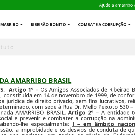
Ajude a amarribo 
AMARRIBO
RIBEIRÃO BONITO
COMBATE A CORRUPÇÃO
atuto
DA AMARRIBO BRASIL
NS.
Artigo 1º
– Os Amigos Associados de Ribeirão B
, constituída em 14 de novembro de 1999, de confo
 jurídica de direito privado, sem fins lucrativos, rel
determinado, com sede à Rua Dr. Mello Peixoto 530 –
ominada AMARRIBO BRASIL.
Artigo 2º –
A entidade 
 social e prevenir e combater a corrupção na admini
cabendo-lhe especialmente:
I – em âmbito nacion
ssão, a improbidade e os desvios de conduta de qu