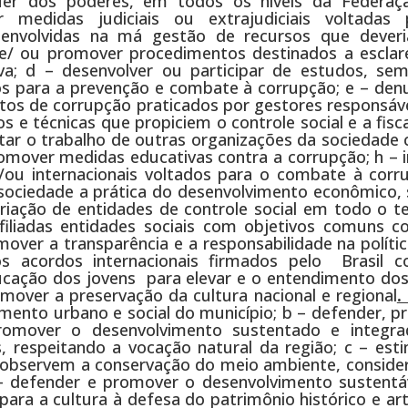
uer dos poderes, em todos os níveis da Federaç
 medidas judiciais ou extrajudiciais voltadas
 envolvidas na má gestão de recursos que dever
r e/ ou promover procedimentos destinados a esclar
va; d – desenvolver ou participar de estudos, semi
os para a prevenção e combate à corrupção; e – denu
tos de corrupção praticados por gestores responsáve
s e técnicas que propiciem o controle social e a fisc
tar o trabalho de outras organizações da sociedade ci
romover medidas educativas contra a corrupção; h – 
e/ou internacionais voltados para o combate à corr
sociedade a prática do desenvolvimento econômico, s
riação de entidades de controle social em todo o te
afiliadas entidades sociais com objetivos comuns c
over a transparência e a responsabilidade na políti
 acordos internacionais firmados pelo Brasil c
ucação dos jovens para elevar e o entendimento dos
over a preservação da cultura nacional e regional
.
mento urbano e social do município; b – defender, p
romover o desenvolvimento sustentado e integr
s, respeitando a vocação natural da região; c – est
e observem a conservação do meio ambiente, conside
 – defender e promover o desenvolvimento sustentáv
a a cultura à defesa do patrimônio histórico e artí