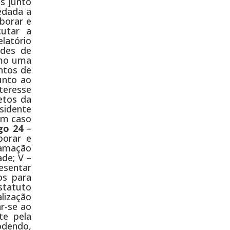
s junto
edada a
aborar e
cutar a
elatório
ades de
imo uma
ntos de
unto ao
nteresse
etos da
sidente
 em caso
go 24
–
borar e
ramação
ade; V –
esentar
os para
estatuto
alização
ar-se ao
te pela
podendo,