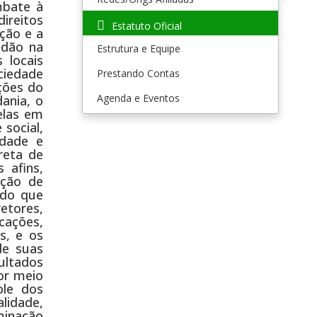
mbate à
ireitos
Estatuto Oficial
ção e a
adão na
Estrutura e Equipe
 locais
ciedade
Prestando Contas
ições do
Agenda e Eventos
ania, o
elas em
 social,
edade e
reta de
 afins,
ação de
ado que
retores,
cações,
s, e os
de suas
ultados
or meio
ole dos
lidade,
iminação