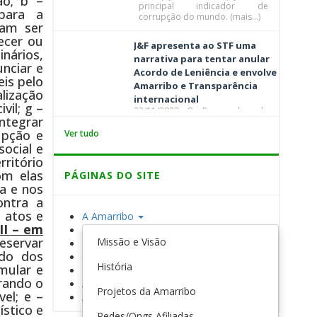
ão; b –
acordo de leniência no Brasil
principal indicador de
 para a
(mais…)
corrupção do mundo. (mais…)
iam ser
ecer ou
J&F apresenta ao STF uma
nários,
narrativa para tentar anular
nciar e
Acordo de Leniência e envolve
is pelo
Amarribo e Transparência
alização
internacional
vil; g –
22/11/2023 O Procurador da
integrar
República ANSELMO HENRIQUE
CORDEIRO LOPES, encaminhou
upção e
Ver tudo
memorando ao Coordenador
ocial e
Criminal, da procuradoria
rritório
federal, Caio Vaez Dias, com
om elas
PÁGINAS DO SITE
cópia para: Exma. Procuradora-
Geral da República ELIZETA
ca e nos
MARIA DE PAIVA RAMOS e demais
ontra a
membros...
 atos e
A Amarribo
 II – em
Transparência
reservar
Missão e Visão
Ribeirão Bonito
ado dos
Combate à corrupção
História
imular e
Iniciativas
rando o
Acontece
Projetos da Amarribo
el; e –
Associe-se
stico e
Redes/Ongs Afiliadas