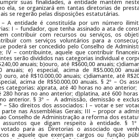
umprir suas finalidades, a entidade mantém nest
ela, se organizará em tantas diretorias de prest
ais se regerão pelas disposições estatutárias.
– A entidade é constituída por um número ilimi
rias: I – fundador, que tenha assinado a ata de cons
sem contribuir com recursos ou serviços, os objet
ntribuir com serviços voluntários para a consecu
o que poderá ser concedido pelo Conselho de Adminis
; IV – contribuinte, aquele que contribuir financei
ntes serão divididos nas categorias individual e corp
R$240,00 anuais; b)ouro, até R$600,00 anuais; c)diama
,00 anuais; e) especial, acima de R$5.000,00 anua
b) ouro, até R$10.000,00 anuais; c)diamante, até R$2
especial, acima de R$50.000,00 anuais. § 2º – Os as
s categorias: a)prata, até 40 horas no ano anterior;
é 280 horas no ano anterior; d)platina, até 600 hora
 ano anterior. § 3º – A admissão, demissão e exclu
7º
– São direitos dos associados: I – votar e ser vot
r parte nas Assembléias Gerais; III – propor a admi
 ao Conselho de Administração a reforma dos estatut
os assuntos que digam respeito à entidade. § 
votado para as Diretorias o associado que ven
líticos e aquele que exerçam cargos ou função púb