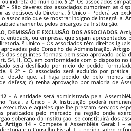
a ou indireta do município. § 2º Os associados simpa
 8º
– São deveres dos associados cumprirem as disp
r as decisões da Diretoria. § Único – Poderá ser exc
 o associado que se mostrar indigno de integrá-la.
Ar
bsidiariamente, pelos encargos da Instituição.
SSÃO, DEMISSÃO E EXCLUSÃO DOS ASSOCIADOS
.
Art
ão, entidade, ou empresa, que sejam apresentados p
retoria. § Único – Os associados têm direitos iguai
s, aprovadas pelo Conselho de Administração.
Artigo
és das seguintes formas: demissão aprovado pela di
rt. 54, II, CC). em conformidade com o disposto no i
ciado será desfiliado por meio de pedido formulad
ade. § 2º – O associado será excluído por prática
de, desde que: a) haja pedido de pelo menos ci
o de defesa; c) tenha aprovação por maioria de Ass
 12
– A entidade será administrada pela: Assembléia
lho Fiscal. § Único – A Instituição poderá remuner
executiva e aqueles que lhe prestam serviços espec
es praticados pelo mercado na região onde exer
rgão soberano da Instituição, se constituirá dos ass
s.
Artigo 14
– Compete à Assembléia Geral: I – e
diretoria e o Conselho Fiscal; II – decidir sobre ref