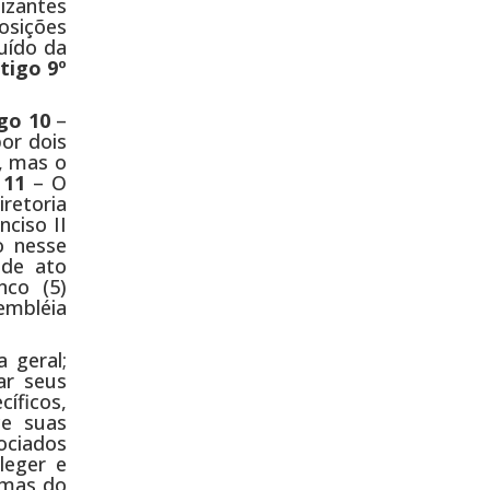
tizantes
osições
luído da
tigo 9º
igo 10
–
or dois
s, mas o
 11
– O
retoria
nciso II
o nesse
 de ato
nco (5)
embléia
 geral;
ar seus
íficos,
ce suas
ociados
leger e
ormas do