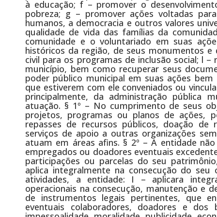
à educação; f – promover o desenvolviment
pobreza; g – promover ações voltadas para 
humanos, a democracia e outros valores univer
qualidade de vida das famílias da comunidad
comunidade e o voluntariado em suas ações
históricos da região, de seus monumentos e da
civil para os programas de inclusão social; l –
município, bem como recuperar seus documento
poder público municipal em suas ações bem 
que estiverem com ele conveniados ou vinculad
principalmente, da administração pública m
atuação. § 1º – No cumprimento de seus obj
projetos, programas ou planos de ações, p
repasses de recursos públicos, doação de r
serviços de apoio a outras organizações sem 
atuam em áreas afins. § 2º – A entidade não d
empregados ou doadores eventuais excedentes o
participações ou parcelas do seu patrimônio
aplica integralmente na consecução do seu 
atividades, a entidade: I – aplicara integ
operacionais na consecução, manutenção e des
de instrumentos legais pertinentes, que 
eventuais colaboradores, doadores e dos be
impessoalidade, moralidade, publicidade, econ