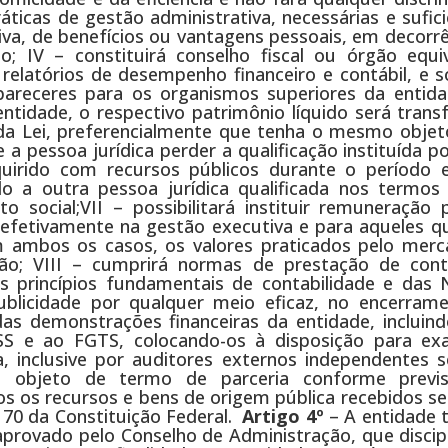
práticas de gestão administrativa, necessárias e sufic
tiva, de benefícios ou vantagens pessoais, em decorr
o; IV – constituirá conselho fiscal ou órgão equiv
elatórios de desempenho financeiro e contábil, e s
 pareceres para os organismos superiores da entida
tidade, o respectivo patrimônio líquido será transf
 da Lei, preferencialmente que tenha o mesmo objeto
 a pessoa jurídica perder a qualificação instituída po
adquirido com recursos públicos durante o período
do a outra pessoa jurídica qualificada nos termos 
social;VII – possibilitará instituir remuneração 
efetivamente na gestão executiva e para aqueles qu
em ambos os casos, os valores praticados pelo merc
ão; VIII – cumprirá normas de prestação de con
s princípios fundamentais de contabilidade e das
publicidade por qualquer meio eficaz, no encerram
e das demonstrações financeiras da entidade, incluin
NSS e ao FGTS, colocando-os à disposição para e
a, inclusive por auditores externos independentes s
os objeto de termo de parceria conforme prev
s os recursos e bens de origem pública recebidos se
 70 da Constituição Federal.
Artigo 4º
– A entidade 
aprovado pelo Conselho de Administração, que discip