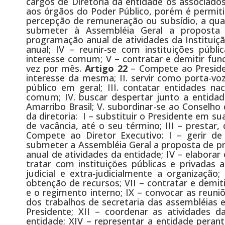
cargos de Diretoria da entidade os associad
aos órgãos do Poder Público, porém é permiti
percepção de remuneração ou subsídio, a qual
submeter à Assembléia Geral a proposta 
programação anual de atividades da Instituição
anual; IV – reunir-se com instituições púb
interesse comum; V – contratar e demitir fun
vez por mês.
Artigo 22
– Compete ao Presiden
interesse da mesma; II. servir como porta-vo
público em geral; III. contatar entidades nac
comum; IV. buscar despertar junto a entidad
Amarribo Brasil; V. subordinar-se ao Conselho
da diretoria: I – substituir o Presidente em 
de vacância, até o seu término; III – prestar
Compete ao Diretor Executivo: I – gerir de 
submeter a Assembléia Geral a proposta de pr
anual de atividades da entidade; IV – elaborar 
tratar com instituições públicas e privadas
judicial e extra-judicialmente a organização
obtenção de recursos; VII – contratar e demit
e o regimento interno; IX – convocar as reuniõ
dos trabalhos de secretaria das assembléias e
Presidente; XII – coordenar as atividades d
entidade; XIV – representar a entidade perant