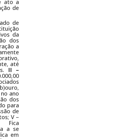
e ato a
ação de
tado de
tituição
ivos da
ção dos
tração a
ramente
orativo,
nte, até
is.
II –
0.000,00
sociados
 b)ouro,
s no ano
são dos
ado para
ssão de
os; V –
1º Fica
ha a se
lica em