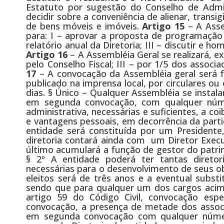
Estatuto por sugestão do Conselho de Admini
decidir sobre a conveniência de alienar, trans
de bens móveis e imóveis.
Artigo 15
– A Asse
para: I – aprovar a proposta de programação a
relatório anual da Diretoria; III – discutir e 
Artigo 16
– A Assembléia Geral se realizará, e
pelo Conselho Fiscal; III – por 1/5 dos assoc
17
– A convocação da Assembléia geral será fe
publicado na imprensa local, por circulares o
dias. § Único – Qualquer Assembléia se instal
em segunda convocação, com qualquer nú
administrativa, necessárias e suficientes, a coi
e vantagens pessoais, em decorrência da parti
entidade será constituída por um Presidente,
diretoria contará ainda com um Diretor Execu
último acumulará a função de gestor do patr
§ 2º A entidade poderá ter tantas diretor
necessárias para o desenvolvimento de seus ob
eleitos será de três anos e a eventual subst
sendo que para qualquer um dos cargos acim
artigo 59 do Código Civil, convocação esp
convocação, a presença de metade dos assoc
em segunda convocação com qualquer número