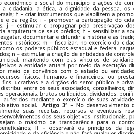
o econômico e social do município e ações de co
a cidadania, a ética, a dignidade da pessoa, os d
sais; h – criar instrumentos que viabilizem a promo
e e da região; i – promover a participação do cid
; j – estimular e propugnar pela preservação dos
 arquitetura de seus prédios; h – sensibilizar a so
 resgatar, documentar e difundir a história e as trad
s históricos; m – fiscalizar, no exercício da cidad
como os poderes públicos estadual e federal naqu
os; n – estimular a criação de entidades de controle
unicipal, mantendo com elas vínculos de solidari
etivos a entidade atuará por meio da execução di
or meio de convênios com o estado ou entidades
ecursos físicos, humanos e financeiros, ou prest
fins lucrativos e a órgãos do setor público e priv
istribui entre os seus associados, conselheiros, di
peracionais, brutos ou líquidos, dividendos, bonifi
, auferidos mediante o exercício de suas atividade
objetivo social.
Artigo 3º
– No desenvolvimento 
ralmente suas receitas, recursos e eventuais res
envolvimentos dos seus objetivos institucionais, p
ensejam o máximo de transparência para o contr
neficiários; II – observará os princípios da lega
omicidade e da eficiência e não fará qualquer discr