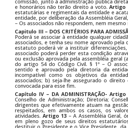
comissão, junto à administração pública diret
e honorários não terão direito a voto.
Artigo
estatutárias e regimentais da entidade e acata
entidade, por deliberação da Assembléia Geral,
– Os associados não respondem, nem mesmo su
Capitulo III – DOS CRITÉRIOS PARA ADMI
Poderá se associar à entidade qualquer cidad
associados, e tenha seu nome aprovado pela di
estatuto poderá vir a instituir diferenciaçõe
associado poderá perder esta condição atrav
ou exclusão aprovada pela assembléia geral (a
do artigo 54 do Código Civil. § 1º – O asso
sentido e aprovado pela diretoria da entid
incompatível como os objetivos da entida
associados; b) seja-lhe assegurado o direit
convocada para esse fim.
Capítulo IV – DA ADMINISTRAÇÃO- Artigo
Conselho de Administração; Diretoria; Conse
dirigentes que efetivamente atuam na gestão 
respeitados, em ambos os casos, os valor
atividades.
Artigo 13
– A Assembléia Geral, ó
em pleno gozo de seus direitos estatutário
destituir o Presidente e o Vice Presidente da 