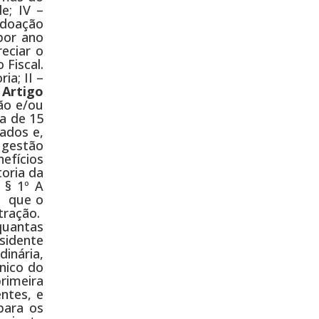
e; IV –
r doação
por ano
eciar o
 Fiscal.
ia; II –
.
Artigo
ão e/ou
a de 15
ados e,
 gestão
nefícios
toria da
 § 1º A
o que o
tração.
quantas
esidente
inária,
nico do
rimeira
ntes, e
para os