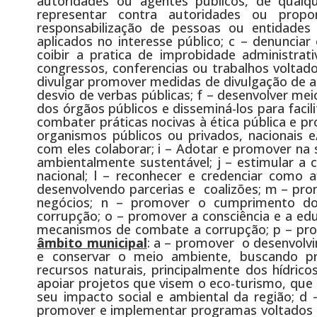
autoridades ou agentes públicos, de qualq
representar contra autoridades ou propor
responsabilização de pessoas ou entidades
aplicados no interesse público; c – denuncia
coibir a pratica de improbidade administrati
congressos, conferencias ou trabalhos voltad
divulgar promover medidas de divulgação de a
desvio de verbas públicas; f – desenvolver meio
dos órgãos públicos e disseminá-los para facili
combater práticas nocivas à ética pública e p
organismos públicos ou privados, nacionais 
com eles colaborar; i – Adotar e promover na 
ambientalmente sustentável; j – estimular a c
nacional; l – reconhecer e credenciar como 
desenvolvendo parcerias e coalizões; m – prom
negócios; n – promover o cumprimento dos
corrupção; o – promover a consciência e a ed
mecanismos de combate a corrupção; p – prom
âmbito municipal
: a – promover o desenvolvi
e conservar o meio ambiente, buscando p
recursos naturais, principalmente dos hídrico
apoiar projetos que visem o eco-turismo, qu
seu impacto social e ambiental da região; d
promover e implementar programas voltados par