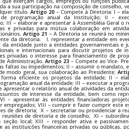
os que exerçam cargos, empregos ou funções pública
da a sua participação na composição de conselho, v
quer título.
Artigo 20
– Compete à Diretoria: I – el
de programação anual da Instituição; II – exe
; III – elaborar e apresentar à Assembléia Geral o r
licas e privadas para mútua colaboração em ativid
cionários.
Artigo 21
– A Diretoria se reunirá no mín
te da diretoria: I. representar a entidade em eve
z da entidade junto a entidades governamentais e j
ionais e internacionais para discutir projetos de i
es privadas o interesse para financiamento de proj
 de Administração.
Artigo 23
– Compete ao Vice- Pre
suas faltas ou impedimentos; II – assumir o mandato,
, de modo geral, sua colaboração ao Presidente;
Arti
forma eficiente os projetos da entidade; II – ela
ogramação anual da entidade; III – executar a prog
e apresentar o relatório anual de atividades da entid
 assuntos de interesse da entidade, bem como repr
; VI – apresentar às entidades financiadoras projet
ir empregados; VIII – cumprir e fazer cumprir este 
es de diretoria; X – secretariar ou providenciar a re
 reuniões de diretoria e de conselho; XI – subordin
a seção local; XIII – responder ativa e passivamen
e as instituições financeiras privadas ou públicas, 