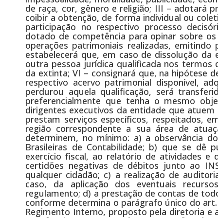
de raça, cor, gênero e religião; III – adotará 
coibir a obtenção, de forma individual ou cole
participação no respectivo processo decisóri
dotado de competência para opinar sobre os r
operações patrimoniais realizadas, emitindo
estabelecerá que, em caso de dissolução da en
outra pessoa jurídica qualificada nos termos
da extinta; VI – consignará que, na hipótese de
respectivo acervo patrimonial disponível, 
perdurou aquela qualificação, será transferi
preferencialmente que tenha o mesmo objeto 
dirigentes executivos da entidade que atuem 
prestam serviços específicos, respeitados, 
região correspondente a sua área de atuaç
determinem, no mínimo: a) a observância do
Brasileiras de Contabilidade; b) que se dê 
exercício fiscal, ao relatório de atividades 
certidões negativas de débitos junto ao I
qualquer cidadão; c) a realização de auditori
caso, da aplicação dos eventuais recurs
regulamento; d) a prestação de contas de todo
conforme determina o parágrafo único do art.
Regimento Interno, proposto pela diretoria e 