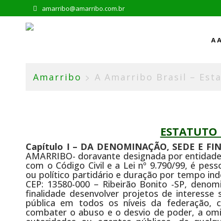
amarribo@amarribo.com.br
Pular
para
o
conteúdo
A 
>
Amarribo
A Amarribo Brasil – Est
ESTATUTO 
Capítulo I – DA DENOMINAÇÃO, SEDE E FI
AMARRIBO- doravante designada por entidade
com o Código Civil e a Lei nº 9.790/99, é pessoa
ou político partidário e duração por tempo in
CEP: 13580-000 – Ribeirão Bonito -SP, den
finalidade desenvolver projetos de interesse
pública em todos os níveis da federação, 
combater o abuso e o desvio de poder, a omi