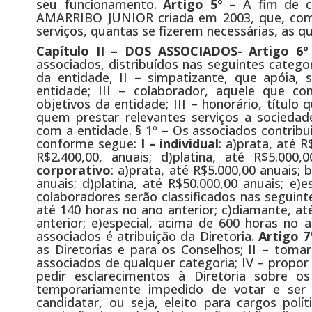
seu funcionamento.
Artigo 5º
– A fim de c
AMARRIBO JUNIOR criada em 2003, que, como 
serviços, quantas se fizerem necessárias, as qu
Capítulo II – DOS ASSOCIADOS- Artigo 6º
associados, distribuídos nas seguintes catego
da entidade, II – simpatizante, que apóia, 
entidade; III – colaborador, aquele que co
objetivos da entidade; III – honorário, títul
quem prestar relevantes serviços a sociedade
com a entidade. § 1º – Os associados contribui
conforme segue:
I – individual
: a)prata, até 
R$2.400,00, anuais; d)platina, até R$5.000
corporativo
: a)prata, até R$5.000,00 anuais; 
anuais; d)platina, até R$50.000,00 anuais; e)
colaboradores serão classificados nas seguinte
até 140 horas no ano anterior; c)diamante, at
anterior; e)especial, acima de 600 horas no
associados é atribuição da Diretoria.
Artigo 
as Diretorias e para os Conselhos; II – toma
associados de qualquer categoria; IV – propor
pedir esclarecimentos à Diretoria sobre 
temporariamente impedido de votar e ser 
candidatar, ou seja, eleito para cargos po