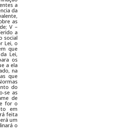
ientes a
ência da
alente,
obre as
de; V –
erido a
 social
r Lei, o
 em que
da Lei,
para os
e a ela
ado, na
tas que
 Normas
ento do
do-se as
xame de
e for o
isto em
rá feita
terá um
linará o