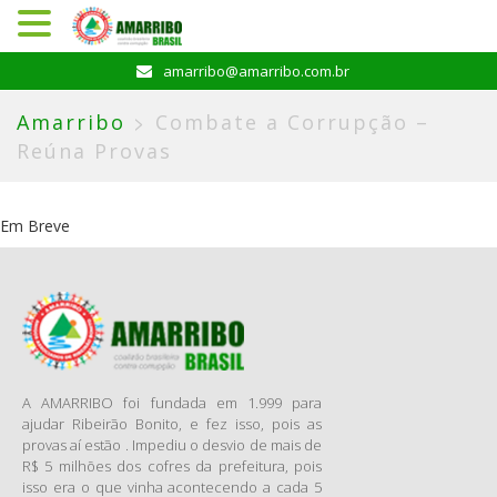
Pular
amarribo@amarribo.com.br
para
o
>
Amarribo
Combate a Corrupção –
conteúdo
Reúna Provas
Em Breve
A AMARRIBO foi fundada em 1.999 para
ajudar Ribeirão Bonito, e fez isso, pois as
provas aí estão . Impediu o desvio de mais de
R$ 5 milhões dos cofres da prefeitura, pois
isso era o que vinha acontecendo a cada 5