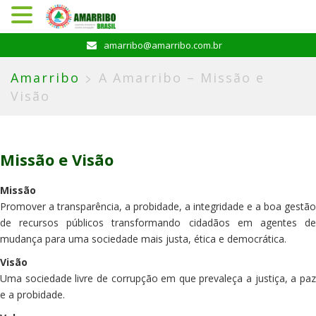
Pular
amarribo@amarribo.com.br
para
o
>
Amarribo
A Amarribo – Missão e
conteúdo
Visão
Missão e Visão
Missão
Promover a transparência, a probidade, a integridade e a boa gestão
de recursos públicos transformando cidadãos em agentes de
mudança para uma sociedade mais justa, ética e democrática.
Visão
Uma sociedade livre de corrupção em que prevaleça a justiça, a paz
e a probidade.