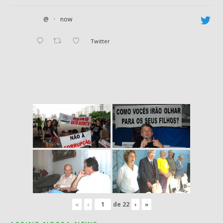
@
·
now
Twitter
«
‹
de
22
›
»