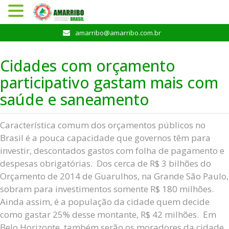
Pular
amarribo@amarribo.com.br
para
o
Cidades com orçamento
conteúdo
participativo gastam mais com
saúde e saneamento
Característica comum dos orçamentos públicos no
Brasil é a pouca capacidade que governos têm para
investir, descontados gastos com folha de pagamento e
despesas obrigatórias. Dos cerca de R$ 3 bilhões do
Orçamento de 2014 de Guarulhos, na Grande São Paulo,
sobram para investimentos somente R$ 180 milhões.
Ainda assim, é a população da cidade quem decide
como gastar 25% desse montante, R$ 42 milhões. Em
Belo Horizonte, também serão os moradores da cidade