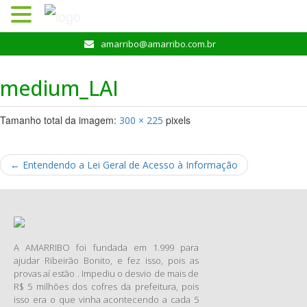
Pular
amarribo@amarribo.com.br
para
o
medium_LAI
conteúdo
Tamanho total da imagem:
pixels
300
×
225
←
Entendendo a Lei Geral de Acesso à Informação
A AMARRIBO foi fundada em 1.999 para
ajudar Ribeirão Bonito, e fez isso, pois as
provas aí estão . Impediu o desvio de mais de
R$ 5 milhões dos cofres da prefeitura, pois
isso era o que vinha acontecendo a cada 5