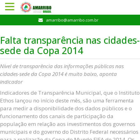
Pular
amarribo@amarribo.com.br
para
o
Falta transparência nas cidades-
conteúdo
sede da Copa 2014
Nível de transparência das informações públicas nas
cidades-sede da Copa 2014 é muito baixo, aponta
indicador
Indicadores de Transparência Municipal, que o Instituto
Ethos lançou no início deste mês, são uma ferramenta
para medir a disponibilidade dos dados públicos e o
funcionamento dos canais de participação da
população em relação aos investimentos dos governos
municipais e do governo do Distrito Federal necessários
para a realização da Copa do Mundo FIFA de 2014. Os