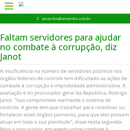
Pular
amarribo@amarribo.com.br
para
o
Faltam servidores para ajudar
conteúdo
no combate à corrupção, diz
Janot
A insuficiência no número de servidores públicos nos
órgãos federais de controle tem dificultado as ações de
combate à corrupção e improbidade administrativa. A
avaliação é do procurador-geral da República, Rodrigo
Janot. "Isso compromete realmente o sistema de
controle. A gente tem que trabalhar para incentivar ou
fortalecer esses órgãos parceiros, para que eles possam
atuar em toda a sua plenitude", disse nesta segunda-
feira o procurador, em evento sobre combate à