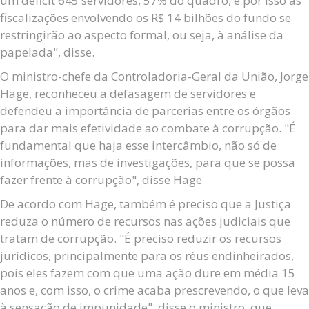
um déficit 645 servidores, 57% do quadro, e por isso as
fiscalizações envolvendo os R$ 14 bilhões do fundo se
restringirão ao aspecto formal, ou seja, à análise da
papelada", disse.
O ministro-chefe da Controladoria-Geral da União, Jorge
Hage, reconheceu a defasagem de servidores e
defendeu a importância de parcerias entre os órgãos
para dar mais efetividade ao combate à corrupção. "É
fundamental que haja esse intercâmbio, não só de
informações, mas de investigações, para que se possa
fazer frente à corrupção", disse Hage
De acordo com Hage, também é preciso que a Justiça
reduza o número de recursos nas ações judiciais que
tratam de corrupção. "É preciso reduzir os recursos
jurídicos, principalmente para os réus endinheirados,
pois eles fazem com que uma ação dure em média 15
anos e, com isso, o crime acaba prescrevendo, o que leva
à sensação de impunidade", disse o ministro, que