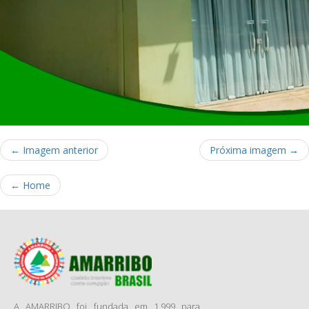
← Imagem anterior
Próxima imagem →
←
Home
A AMARRIBO foi fundada em 1.999 para