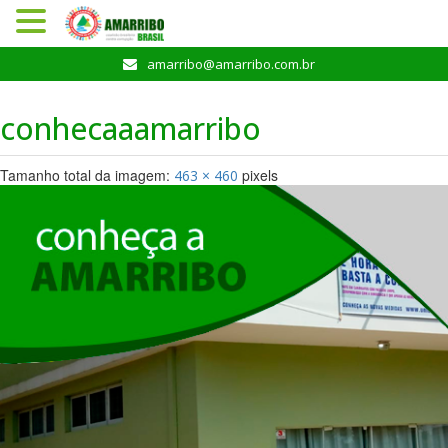
Pular
amarribo@amarribo.com.br
para
o
conhecaaamarribo
conteúdo
Tamanho total da imagem:
pixels
463
×
460