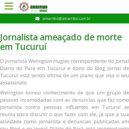
Pular
amarribo@amarribo.com.br
para
o
Jornalista ameaçado de morte
conteúdo
em Tucuruí
O Jornalista Welington Hugles correspondente do Jornal
Diário do Pará em Tucuruí e dono do Blog Jornal de
Tucuruí está sendo vítima de um plano que visa o seu
assassinato.
Welington tomou conhecimento de que um grupo de
pessoas incomodadas com as denuncias que faz como
jornalista contra pessoas influentes em Tucuruí se
reuniu para discutir o que fazer com ele, já que a sua
atividade como jornalista e denuncias publicadas em
seu Blog e no Jornal Diário do Pará está incomodando