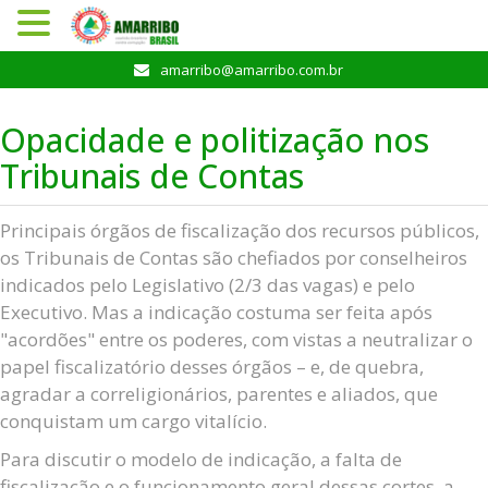
Pular
amarribo@amarribo.com.br
para
o
Opacidade e politização nos
conteúdo
Tribunais de Contas
Principais órgãos de fiscalização dos recursos públicos,
os Tribunais de Contas são chefiados por conselheiros
indicados pelo Legislativo (2/3 das vagas) e pelo
Executivo. Mas a indicação costuma ser feita após
"acordões" entre os poderes, com vistas a neutralizar o
papel fiscalizatório desses órgãos – e, de quebra,
agradar a correligionários, parentes e aliados, que
conquistam um cargo vitalício.
Para discutir o modelo de indicação, a falta de
fiscalização e o funcionamento geral dessas cortes, a