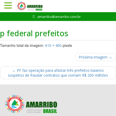
Pular
amarribo@amarribo.com.br
para
o
p federal prefeitos
conteúdo
Tamanho total da imagem:
pixels
610
×
400
Próxima imagem →
←
PF faz operação para afastar três prefeitos baianos
suspeitos de fraudar contratos que somam R$ 200 milhões