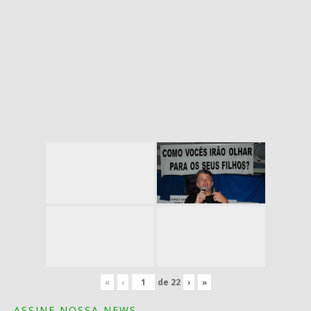
«
‹
de
22
›
»
ASSINE NOSSA NEWS