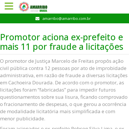
Pular
amarribo@amarribo.com.br
para
o
Promotor aciona ex-prefeito e
conteúdo
mais 11 por fraude a licitações
O promotor de Justiça Marcelo de Freitas propôs ação
civil pública contra 12 pessoas por ato de improbidade
administrativa, em razão de fraude a diversas licitações
em Cachoeira Dourada. De acordo com o promotor, as
licitações foram “fabricadas” para impedir futuros
questionamentos sobre sua lisura, ficando comprovado
o fracionamento de despesas, o que gerou a ocorrência
de modalidade licitatória mais simplificada e com
menor publicidade.
Foram acionados o ex-prefeito Robson Silva Lima, o ex-