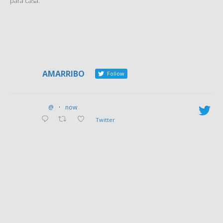
para casa.
AMARRIBO
Follow
@
·
now
Twitter