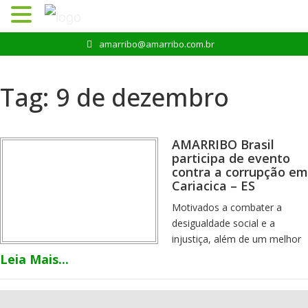
Pular
amarribo@amarribo.com.br
para
o
conteúdo
Tag:
9 de dezembro
AMARRIBO Brasil
participa de evento
contra a corrupção em
Cariacica – ES
Motivados a combater a
desigualdade social e a
injustiça, além de um melhor
desempenho na gestão
Leia Mais...
pública, a Prefeitura de
Cariaca (ES), por meio da
Secretaria Municipal de