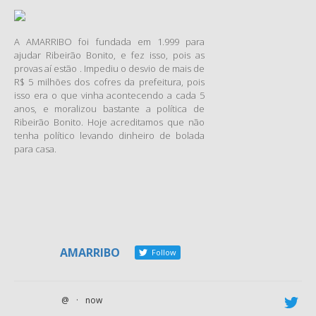
Governo , promoveu uma
programação especial para
A AMARRIBO foi fundada em 1.999 para
comemorar o Dia
ajudar Ribeirão Bonito, e fez isso, pois as
Internacional e Estadual de
provas aí estão . Impediu o desvio de mais de
Combate à Corrupção na
R$ 5 milhões dos cofres da prefeitura, pois
últimasegunda-feira, 9 de
isso era o que vinha acontecendo a cada 5
dezembro. A diretora da ONG
anos, e moralizou bastante a política de
Ribeirão Bonito. Hoje acreditamos que não
Amarribo Brasil e
tenha político levando dinheiro de bolada
representante da
para casa.
Transparência Internacional
no país, Lizete Verillo,
ministrou a palestra “A
Importância do Combate à
Corrupção: causas principais e
medidas de combate”.
AMARRIBO
Follow
O evento reuniu, no auditório
do Sest/Senat, em Alto Lage,
o presidente do Tribunal de
@
·
now
Contas do Estado, Sebastião