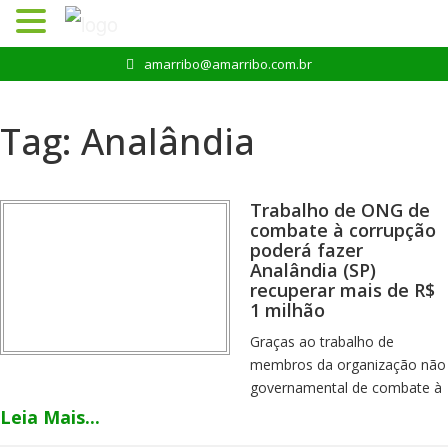
Pular
amarribo@amarribo.com.br
para
o
conteúdo
Tag:
Analândia
Trabalho de ONG de
combate à corrupção
poderá fazer
Analândia (SP)
recuperar mais de R$
1 milhão
Graças ao trabalho de
membros da organização não
governamental de combate à
corrupção AMASA – Amigos
Leia Mais...
Associados de Analândia/SP,