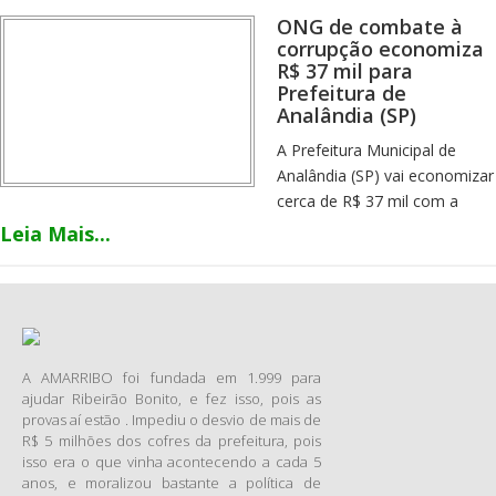
a prefeitura da pequena
ONG de combate à
estância climática, na região
corrupção economiza
central do Estado, poderá
R$ 37 mil para
recuperar mais de R$ 1 milhão
Prefeitura de
desviado dos cofres públicos.
Analândia (SP)
Há 17 anos, em 1996, no
A Prefeitura Municipal de
penúltimo dia do mandato
Analândia (SP) vai economizar
1993-1996, o ex-prefeito José
cerca de R$ 37 mil com a
Roberto Perin teria
elaboração do Plano Diretor
Leia Mais...
contratado por R$ 120 mil o
Sanitário, graças à atuação da
Grupo Gera Samba para se
ONG de combate à corrupção
apresentar no dia seguinte. O
que atua no município, a
cheque da Prefeitura de
AMASA – Amigos Associados
Analândia destinado ao
de Analândia. Indícios de
pagamento do show foi
A AMARRIBO foi fundada em 1.999 para
fraudes no primeiro processo
sacado na boca do caixa, em
ajudar Ribeirão Bonito, e fez isso, pois as
licitatório realizado para
uma agência bancária de
provas aí estão . Impediu o desvio de mais de
contratar empresa que
R$ 5 milhões dos cofres da prefeitura, pois
Itirapina/SP, no dia 2 de
elaboraria o plano foram
isso era o que vinha acontecendo a cada 5
janeiro de 1997 e a quantia
descobertos e comunicados à
anos, e moralizou bastante a política de
imediatamente pulverizada