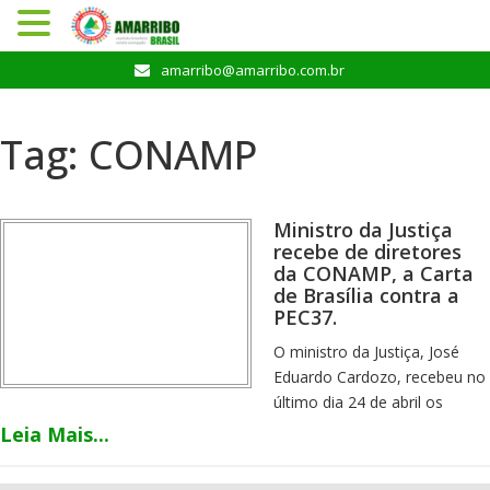
Pular
amarribo@amarribo.com.br
para
o
conteúdo
Tag:
CONAMP
Ministro da Justiça
recebe de diretores
da CONAMP, a Carta
de Brasília contra a
PEC37.
O ministro da Justiça, José
Eduardo Cardozo, recebeu no
último dia 24 de abril os
diretores da Associação
Leia Mais...
Nacional do Ministério Público
(CONAMP) e de associações.