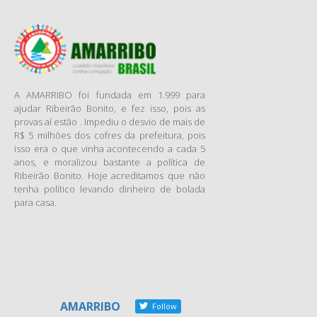
O assunto foi a PEC 37 e o
poder de investigação do
Ministério Público e de outras
instituições e órgãos de
controle externo.
Participaram da reunião a
A AMARRIBO foi fundada em 1.999 para
presidente em exercício da
ajudar Ribeirão Bonito, e fez isso, pois as
provas aí estão . Impediu o desvio de mais de
Associação Nacional dos
R$ 5 milhões dos cofres da prefeitura, pois
Membros do Ministério
isso era o que vinha acontecendo a cada 5
Público (CONAMP), Norma
anos, e moralizou bastante a política de
Angélica Cavalcanti; o
Ribeirão Bonito. Hoje acreditamos que não
secretário-geral da Conamp e
tenha político levando dinheiro de bolada
para casa.
presidente da AMMP, Vinícius
Gahyva; o tesoureiro da
CONAMP, José Silvério
Perdigão; os presidentes da
Associação Sul-Mato-
Grossense do Ministério
Público (ASMMP), Alexandre
AMARRIBO
Follow