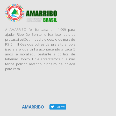
a abertura aos fichas sujas.
Os deputados federais e
senadores estudam liberar
para concorrer a cargos
eletivos um batalhão de
A AMARRIBO foi fundada em 1.999 para
candidatos que, pelo menos
ajudar Ribeirão Bonito, e fez isso, pois as
provas aí estão . Impediu o desvio de mais de
na avaliação de órgãos
R$ 5 milhões dos cofres da prefeitura, pois
técnicos responsáveis, não
isso era o que vinha acontecendo a cada 5
sabem administrar o dinheiro
anos, e moralizou bastante a política de
público ou as próprias contas
Ribeirão Bonito. Hoje acreditamos que não
de campanha. A possibilidade
tenha político levando dinheiro de bolada
para casa.
está na minirreforma eleitoral
que o Congresso Nacional
fará ao votar, no fim deste
mês, projetos de lei que
modificam as regras para
participação nos pleitos. O
texto final vai depender de
AMARRIBO
Follow
acordo entre as lideranças