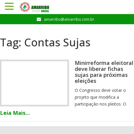
Pular
amarribo@amarribo.com.br
para
o
conteúdo
Tag:
Contas Sujas
Minirreforma eleitoral
deve liberar fichas
sujas para próximas
eleições
O Congresso deve votar o
projeto que modifica a
participação nos pleitos. O
texto final vai depender de
Leia Mais...
acordo entre as lideranças
partidárias, mas as
articulações já apontam para