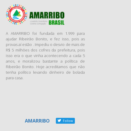
Organização Global de
Parlamentares contra a
Corrupção (GOPAC), uma
organização não
governamental integrada por
A AMARRIBO foi fundada em 1.999 para
parlamentares e ex-
ajudar Ribeirão Bonito, e fez isso, pois as
provas aí estão . Impediu o desvio de mais de
parlamentares
R$ 5 milhões dos cofres da prefeitura, pois
comprometidos com a
isso era o que vinha acontecendo a cada 5
promoção da transparência,
anos, e moralizou bastante a política de
responsabilidade fiscal e com
Ribeirão Bonito. Hoje acreditamos que não
a consolidação de parcerias
tenha político levando dinheiro de bolada
para casa.
para promover práticas
inovadoras na luta contra a
corrupção.
Os principais temas debatidos
foram: o papel do Legislativo
na fiscalização e no
aprimoramento de um
AMARRIBO
Follow
arcabouço legal contra a