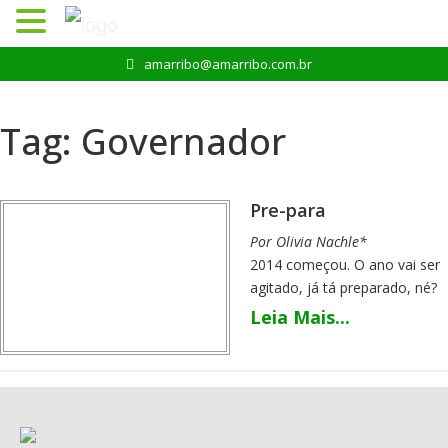
Pular
amarribo@amarribo.com.br
para
o
conteúdo
Tag:
Governador
Pre-para
Por Olivia Nachle*
2014 começou. O ano vai ser
agitado, já tá preparado, né?
Talvez você tenha visto esse
Leia Mais...
calendário brasileiro do ano
rolando pela internet. Carnaval
em março, deixando o clima
de verão mais prolongado,
abril já conhecido pelos seus