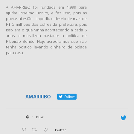
incríveis feriados, outros 3
meses dedicados
A AMARRIBO foi fundada em 1.999 para
ajudar Ribeirão Bonito, e fez isso, pois as
exclusivamente à Copa do
provas aí estão . Impediu o desvio de mais de
Mundo (e há promessa de
R$ 5 milhões dos cofres da prefeitura, pois
grandes manifestações nesse
isso era o que vinha acontecendo a cada 5
período), 2 meses úteis pra
anos, e moralizou bastante a política de
Ribeirão Bonito. Hoje acreditamos que não
trabalhar direitinho, as
tenha político levando dinheiro de bolada
eleições grandes em outubro,
para casa.
mais um mês de trabalho e
dezembro, trazendo as
queridas férias. Vai passar
feito um sopro. Quando você
mal perceber já vai estar
gritando gol e pintando a cara
AMARRIBO
de verde e amarelo (ou indo
Follow
pra rua mostrar tua
indignação com toda essa
@
·
now
palhaçada) e já vai ter que
começar a pensar bem em
Twitter
quem vai eleger. Na real, a