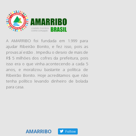
que torna a corrupção crime
hediondo. Proveniente do
Senado, onde foi aprovado
em junho de 2013, a proposta
foi uma resposta do
Parlamento às manifestações
A AMARRIBO foi fundada em 1.999 para
que tomaram conta do país
ajudar Ribeirão Bonito, e fez isso, pois as
provas aí estão . Impediu o desvio de mais de
no ano passado. Se aprovado
R$ 5 milhões dos cofres da prefeitura, pois
sem alterações, o projeto vai
isso era o que vinha acontecendo a cada 5
a sanção presidencial. Se for
anos, e moralizou bastante a política de
alterado na Câmara, retorna
Ribeirão Bonito. Hoje acreditamos que não
ao Senado.
tenha político levando dinheiro de bolada
para casa.
Caso o projeto seja
aprovado, serão incluídos na
Lei dos Crimes Hediondos
(8.072/90) os delitos de
corrupção ativa e passiva,
peculato (apropriação pelo
funcionário público de
AMARRIBO
Follow