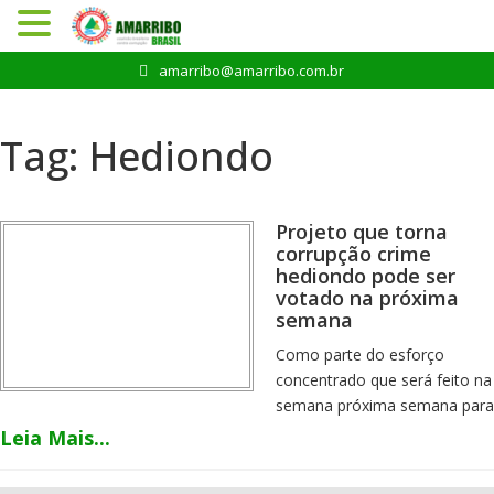
Pular
amarribo@amarribo.com.br
para
o
conteúdo
Tag:
Hediondo
Projeto que torna
corrupção crime
hediondo pode ser
votado na próxima
semana
Como parte do esforço
concentrado que será feito na
semana próxima semana para
destravar a pauta de votações
Leia Mais...
, a Câmara dos Deputados
pode votar um projeto de lei