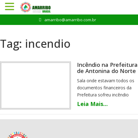
Pular
amarribo@amarribo.com.br
para
o
conteúdo
Tag:
incendio
Incêndio na Prefeitura
de Antonina do Norte
Sala onde estavam todos os
documentos financeiros da
Prefeitura sofreu incêndio
Enquanto acontecia uma
Leia Mais...
reunião na prefeitura entre o
prefeito, ex-prefeito,
secretários, advogados e
contadores, aconteceu um
incêndio dentro da prefeitura.