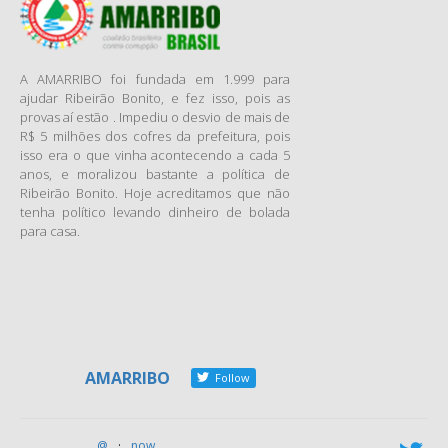
Esse incêndio que dizem ter
sido um acidente provocado
por um curto circuito,
A AMARRIBO foi fundada em 1.999 para
aconteceu justamente em
ajudar Ribeirão Bonito, e fez isso, pois as
uma sala onde estavam os
provas aí estão . Impediu o desvio de mais de
documentos das prestações
R$ 5 milhões dos cofres da prefeitura, pois
isso era o que vinha acontecendo a cada 5
de contas, licitações etc.
anos, e moralizou bastante a política de
É estanho acontecer esse
Ribeirão Bonito. Hoje acreditamos que não
incêndio, justamente após o
tenha político levando dinheiro de bolada
município ter sido fiscalizado
para casa.
pelo TCM, e em consequência
desta fiscalização ter sido
constatada graves
irregularidades na
administração do município e
o TCM ter instaurado uma
AMARRIBO
Follow
Tomada De Contas Especial e
que o município
provavelmente será alvo de
@
·
now