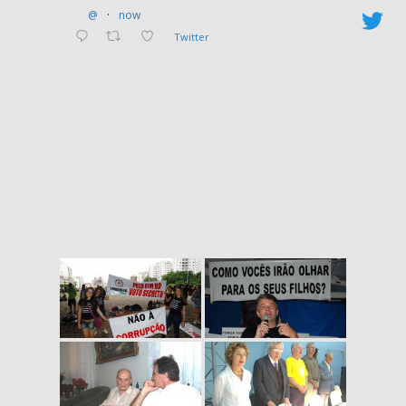
@
·
now
porque a corrupção só pode
ser combatida quando ela é
Twitter
descoberta.
A mídia desempenha um
papel crucial em fornecer aos
cidadãos informação que lhes
permite enfrentar os
corruptos. Uma mídia
independente e livre é
essencial para a democracia e
um pilar fundamental da
integridade nacional e da boa
governança. Ela se torna um
fiscal público do abuso de
poder, que tenta inibir
negociações secretas e
subornos.
Na América Latina, por
exemplo, o trabalho de