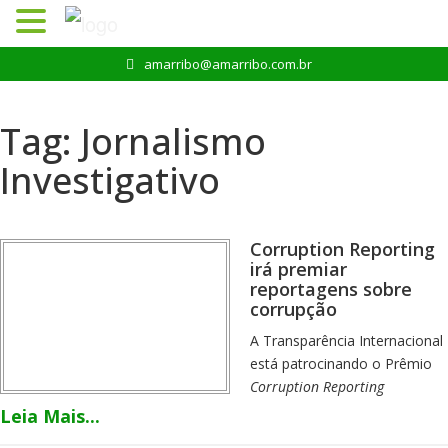
Pular
amarribo@amarribo.com.br
para
o
conteúdo
Tag:
Jornalismo
Investigativo
Corruption Reporting
irá premiar
reportagens sobre
corrupção
A Transparência Internacional
está patrocinando o Prêmio
Corruption Reporting
(Reportagens sobre
Leia Mais...
Corrupção), que compõe a