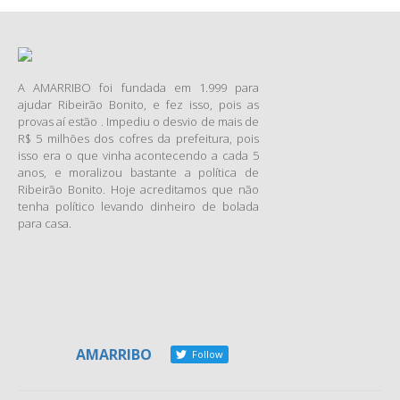
premiação
One World Media
Awards
2014. O objetivo do
concurso é destacar e
incentivar a cobertura da
A AMARRIBO foi fundada em 1.999 para
corrupção em todo o mundo.
ajudar Ribeirão Bonito, e fez isso, pois as
Fazer reportagens sobre
provas aí estão . Impediu o desvio de mais de
corrupção exige coragem e
R$ 5 milhões dos cofres da prefeitura, pois
determinação. Por sua própria
isso era o que vinha acontecendo a cada 5
natureza, a corrupção é
anos, e moralizou bastante a política de
Ribeirão Bonito. Hoje acreditamos que não
secreta e está sempre
tenha político levando dinheiro de bolada
escondida, por isso esse tipo
para casa.
de matéria requer habilidades
especiais para detectar e
explicar o assunto. Sabendo
da importância e da
dificuldade que esses
profissionais enfrentam, o
AMARRIBO
Follow
prêmio visa homenagear
jornalistas que fazem isso e
divulgam abusos de poder,