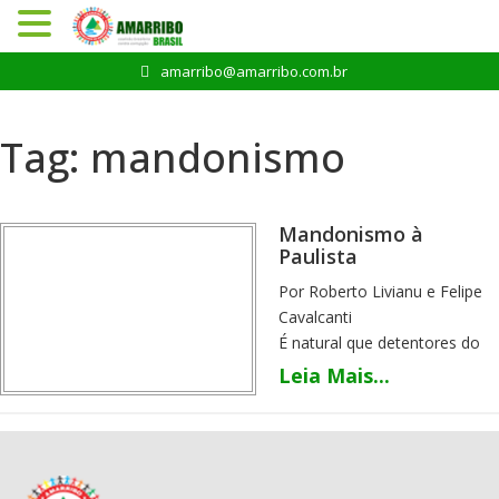
Pular
amarribo@amarribo.com.br
para
o
conteúdo
Tag:
mandonismo
Mandonismo à
Paulista
Por Roberto Livianu e Felipe
Cavalcanti
É natural que detentores do
poder queiram impedir o
Leia Mais...
Ministério Público de
investigar crimes. Às vezes,
são eles os próprios réus.
A queda da Bastilha em 1789
simbolizou, em meio ao