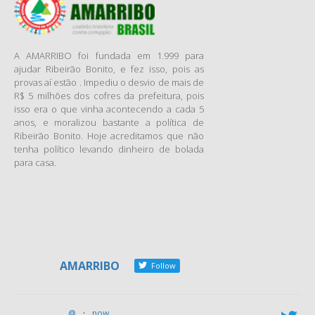
banho de sangue da
Revolução Francesa, o fim do
absolutismo monárquico. O
A AMARRIBO foi fundada em 1.999 para
combate a esse sistema foi
ajudar Ribeirão Bonito, e fez isso, pois as
um importante legado da
provas aí estão . Impediu o desvio de mais de
obra filosófica de John Locke,
R$ 5 milhões dos cofres da prefeitura, pois
isso era o que vinha acontecendo a cada 5
que, além de ser incorporado
anos, e moralizou bastante a política de
ao Iluminismo, influenciou
Ribeirão Bonito. Hoje acreditamos que não
também a Declaração dos
tenha político levando dinheiro de bolada
Direitos dos Estados Unidos
para casa.
em 1776. Nascia a República.
O exercício do poder, que
durante séculos foi absoluto,
concentrado, hereditário e de
origem divina, passa a ter as
dimensões da limitação,
AMARRIBO
Follow
dispersão e alternância. O ser
humano passa a ser o eixo
central de preocupação da
@
·
now