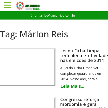
Pular
amarribo@amarribo.com.br
para
o
conteúdo
Tag:
Márlon Reis
Lei da Ficha Limpa
terá plena efetividade
nas eleições de 2014
A Lei da Ficha Limpa vai
completar quatro anos em
2014. Neste ano, será a
primeira vez, terá plena
Leia Mais...
efetividade em uma eleição
geral. Criada a partir de um
Congresso reforça
projeto de lei de iniciativa
mordomia e gera
popular, ela prevê que a