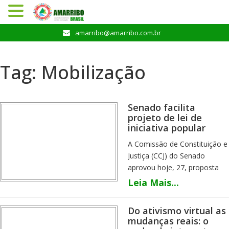
Pular
amarribo@amarribo.com.br
para
o
conteúdo
Tag:
Mobilização
Senado facilita
projeto de lei de
iniciativa popular
A Comissão de Constituição e
Justiça (CCJ) do Senado
aprovou hoje, 27, proposta
que permita o uso de
Leia Mais...
assinatura eletrônica na
internet para a apresentação
Do ativismo virtual as
de projetos de lei de iniciativa
mudanças reais: o
popular. Para que proposições