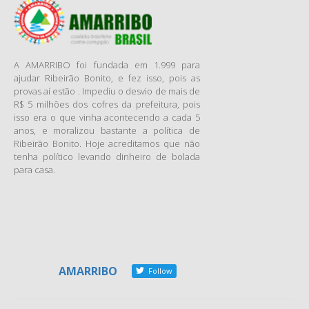
público. Organizações não
governamentais (ONGs) e
associações criadas sem
vínculos político-partidários
A AMARRIBO foi fundada em 1.999 para
espalhadas pelo país
ajudar Ribeirão Bonito, e fez isso, pois as
provas aí estão . Impediu o desvio de mais de
acompanham os trabalhos
R$ 5 milhões dos cofres da prefeitura, pois
desenvolvidos por gestores
isso era o que vinha acontecendo a cada 5
municipais.
anos, e moralizou bastante a política de
As atividades, que vêm
Ribeirão Bonito. Hoje acreditamos que não
ganhando adeptos em todo o
tenha político levando dinheiro de bolada
para casa.
Brasil, começam a dar bons
resultados: cassação de
gestores, afastamento e
prisão de políticos, reparo em
obras e até mesmo a
devolução de verbas
desviadas são alguns dos
AMARRIBO
Follow
benefícios de quem dedica
parte do tempo para o bem