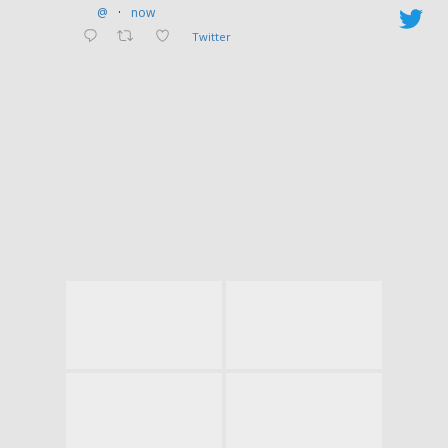
comum: a boa administração
@
·
now
pública.
Twitter
Estudo
Em todo o país, de acordo
com dados da Amarribo
Brasil, uma ONG sem fins
lucrativos, há 230
organizações voltadas para a
fiscalização da gestão pública.
“Nosso objetivo é
acompanhar tudo que deve
ser investido e utilizado para o
bem de toda a população”,
explica a diretora da Rede de
ONGs Amarribo Brasil, Lizete
Verillo. Em Minas Gerais, de
acordo com a organização,
esse número soma 60
instituições.
Na região Norte do Estado,