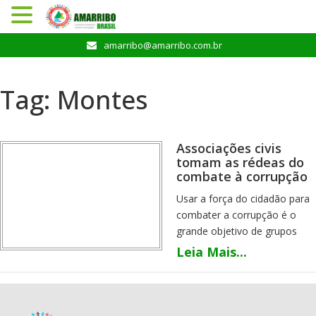
Pular
amarribo@amarribo.com.br
para
o
conteúdo
Tag:
Montes
Associações civis
tomam as rédeas do
combate à corrupção
Usar a força do cidadão para
combater a corrupção é o
grande objetivo de grupos
populares, cada vez mais
Leia Mais...
comuns, que tentam
fiscalizar, denunciar e cobrar
punição aos envolvidos em
fraudes e desvios de dinheiro