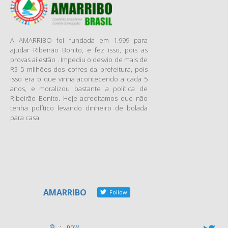
Goiás, foram parar no bolso
de políticos, prefeitos,
servidores e até mesmo
A AMARRIBO foi fundada em 1.999 para
empresários, identificados em
ajudar Ribeirão Bonito, e fez isso, pois as
inúmeras operações da
provas aí estão . Impediu o desvio de mais de
Polícia Federal e Ministério
R$ 5 milhões dos cofres da prefeitura, pois
isso era o que vinha acontecendo a cada 5
Público, nos últimos três
anos, e moralizou bastante a política de
anos. Levantamento das
Ribeirão Bonito. Hoje acreditamos que não
ações realizadas neste
tenha político levando dinheiro de bolada
período pelo Ministério
para casa.
Público Estadual aponta 21
operações realizadas pelo
Grupo de Atuação Especial de
Combate ao Crime
Organizado (Gaeco) e do
Centro de Segurança
AMARRIBO
Follow
Institucional e Inteligência
(CSI), que resultaram em mais
de 100 mandados de prisão.
@
·
now