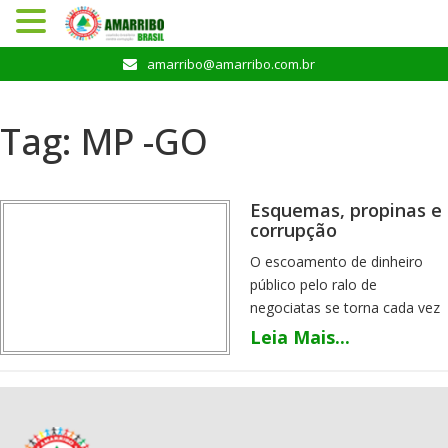
Pular
amarribo@amarribo.com.br
para
o
conteúdo
Tag:
MP -GO
Esquemas, propinas e
corrupção
O escoamento de dinheiro
público pelo ralo de
negociatas se torna cada vez
mais exposto no Estado, se
Leia Mais...
favorecendo de brechas na lei.
Milhões de reais que deveriam
ter sido aplicados na melhoria
das condições de vida das
populações de municípios de