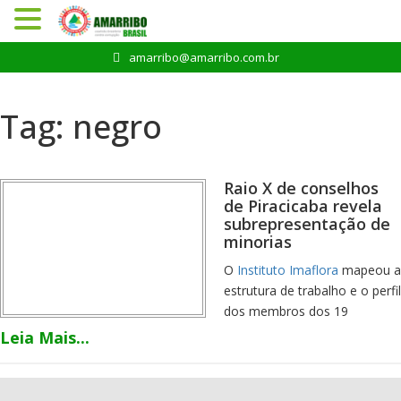
Pular
amarribo@amarribo.com.br
para
o
conteúdo
Tag:
negro
Raio X de conselhos
de Piracicaba revela
subrepresentação de
minorias
O
Instituto Imaflora
mapeou a
estrutura de trabalho e o perfil
dos membros dos 19
Conselhos Municipais de
Leia Mais...
Piracicaba (SP). O diagnóstico
apresentou uma baixa
representação de negros e