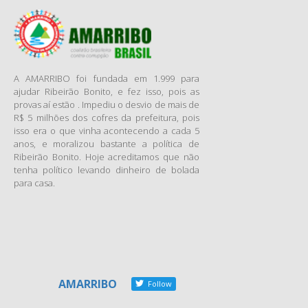
pardos nos grupos se
comparados à distribuição
populacional da cidade.
A avaliação também levou em
conta a opinião dos
A AMARRIBO foi fundada em 1.999 para
conselheiros sobre as
ajudar Ribeirão Bonito, e fez isso, pois as
provas aí estão . Impediu o desvio de mais de
necessidades dos órgãos,
R$ 5 milhões dos cofres da prefeitura, pois
como a necessidade de
isso era o que vinha acontecendo a cada 5
aprimoramento técnico e de
anos, e moralizou bastante a política de
melhor relação com o poder
Ribeirão Bonito. Hoje acreditamos que não
público. A pesquisa foi
tenha político levando dinheiro de bolada
para casa.
realizada em parceria com a
Escola Superior de Agricultura
Luiz de Queiroz
(Esalq),
campus da Universidade de
São Paulo (USP) em
Piracicaba.
Enquanto 27% da população
AMARRIBO
Follow
local é formada por pessoas