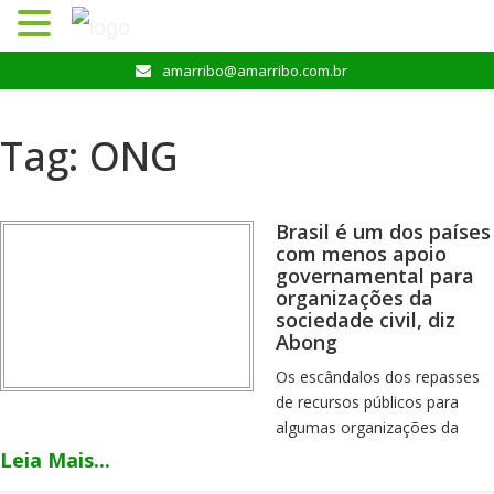
Pular
amarribo@amarribo.com.br
para
o
conteúdo
Tag:
ONG
Brasil é um dos países
com menos apoio
governamental para
organizações da
sociedade civil, diz
Abong
Os escândalos dos repasses
de recursos públicos para
algumas organizações da
sociedade civil (OSCs) levaram
Leia Mais...
a uma tendência de