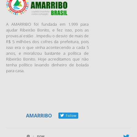
Goiás, foram parar no bolso
de políticos, prefeitos,
servidores e até mesmo
A AMARRIBO foi fundada em 1.999 para
empresários, identificados em
ajudar Ribeirão Bonito, e fez isso, pois as
inúmeras operações da
provas aí estão . Impediu o desvio de mais de
Polícia Federal e Ministério
R$ 5 milhões dos cofres da prefeitura, pois
isso era o que vinha acontecendo a cada 5
Público, nos últimos três
anos, e moralizou bastante a política de
anos. Levantamento das
Ribeirão Bonito. Hoje acreditamos que não
ações realizadas neste
tenha político levando dinheiro de bolada
período pelo Ministério
para casa.
Público Estadual aponta 21
operações realizadas pelo
Grupo de Atuação Especial de
Combate ao Crime
Organizado (Gaeco) e do
Centro de Segurança
AMARRIBO
Follow
Institucional e Inteligência
(CSI), que resultaram em mais
de 100 mandados de prisão.
@
·
now