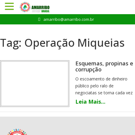
Pular
amarribo@amarribo.com.br
para
o
conteúdo
Tag:
Operação Miqueias
Esquemas, propinas e
corrupção
O escoamento de dinheiro
público pelo ralo de
negociatas se torna cada vez
mais exposto no Estado, se
Leia Mais...
favorecendo de brechas na lei.
Milhões de reais que deveriam
ter sido aplicados na melhoria
das condições de vida das
populações de municípios de