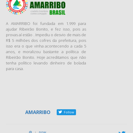
Deputados, Assembleias
Estaduais e Câmaras
Municipais.
A AMARRIBO foi fundada em 1.999 para
Na semana passada o texto
ajudar Ribeirão Bonito, e fez isso, pois as
foi aprovado pelos senadores
provas aí estão . Impediu o desvio de mais de
em primeiro turno com 54
R$ 5 milhões dos cofres da prefeitura, pois
isso era o que vinha acontecendo a cada 5
votos a favor, 10 contra e
anos, e moralizou bastante a política de
uma abstenção.
Ribeirão Bonito. Hoje acreditamos que não
Veja os votos dos senadores
tenha político levando dinheiro de bolada
na votação em primeiro turno
para casa.
aqui.
O fim do secreto parlamentar
no poder legislativo das três
esferas de governo, nas
sessões ordinárias e
extraordinárias, inclusive para
AMARRIBO
Follow
cassação de mandato foi uma
das propostas mais votadas,
e defendidas pela
ABRACCI
–
@
·
now