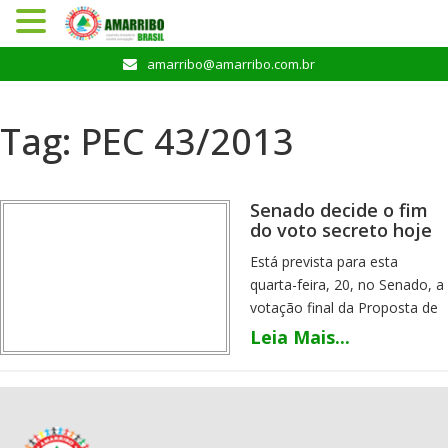
Pular
amarribo@amarribo.com.br
para
o
conteúdo
Tag:
PEC 43/2013
Senado decide o fim
do voto secreto hoje
Está prevista para esta
quarta-feira, 20, no Senado, a
votação final da Proposta de
Emenda à Constituição do
Leia Mais...
Voto Aberto, a PEC 43/2013. A
emenda propõe sejam
extintas as votações secretas
em todas as decisões do
Senado, Câmara dos