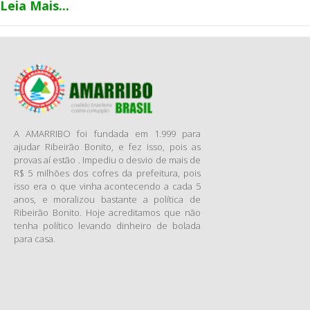
afiliada da Rede Globo, no
Leia Mais...
último sábado(3), onde
avaliou o caso de corrupção
existente na Prefeitura e na
Câmara de Ribeirão Preto.
CLIQUE AQUI PARA ASSISTIR
O VÍDEO
AMARRIBO Brasil
Fonte: EPTV
A AMARRIBO foi fundada em 1.999 para
ajudar Ribeirão Bonito, e fez isso, pois as
provas aí estão . Impediu o desvio de mais de
R$ 5 milhões dos cofres da prefeitura, pois
isso era o que vinha acontecendo a cada 5
anos, e moralizou bastante a política de
Ribeirão Bonito. Hoje acreditamos que não
tenha político levando dinheiro de bolada
para casa.