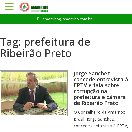
Pular
amarribo@amarribo.com.br
para
o
conteúdo
Tag:
prefeitura de
Ribeirão Preto
Jorge Sanchez
concede entrevista à
EPTV e fala sobre
corrupção na
prefeitura e câmara
de Ribeirão Preto
O Conselheiro da Amarribo
Brasil, Jorge Sanchez,
concedeu entrevista à EPTV,