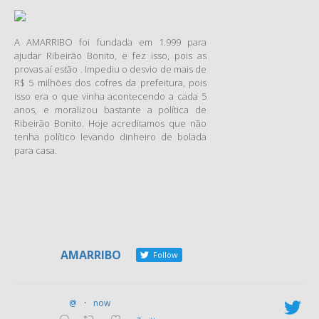
ação é de 2010 e foi proposta
pelo promotor de Justiça
A AMARRIBO foi fundada em 1.999 para
Reuder Cavalcante Mota. Na
ajudar Ribeirão Bonito, e fez isso, pois as
ocasião, ele explicou que
provas aí estão . Impediu o desvio de mais de
Robson Silva adotou como
R$ 5 milhões dos cofres da prefeitura, pois
logomarca oficial da
isso era o que vinha acontecendo a cada 5
administração municipal a
anos, e moralizou bastante a política de
Ribeirão Bonito. Hoje acreditamos que não
figura de uma pomba branca.
tenha político levando dinheiro de bolada
Essa imagem foi o principal
para casa.
símbolo e objeto de
publicidade durante a
campanha do ex-gestor,
inclusive adotado pelo partido
em que era filiado. Consta,
inclusive, que a música
AMARRIBO
Follow
“Pombinha Branca” foi
utilizada como hino do partido
e tema da campanha, sendo
@
·
now
que, depois de confirmada a