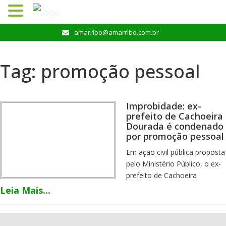
Pular
amarribo@amarribo.com.br
para
o
conteúdo
Tag:
promoção pessoal
Improbidade: ex-
prefeito de Cachoeira
Dourada é condenado
por promoção pessoal
Em ação civil pública proposta
pelo Ministério Público, o ex-
prefeito de Cachoeira
Dourada, Robson Silva Lima,
Leia Mais...
foi condenado por ato de
improbidade administrativa,
ao fazer promoção pessoal. A