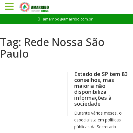
Pular
amarribo@amarribo.com.br
para
o
conteúdo
Tag:
Rede Nossa São
Paulo
Estado de SP tem 83
conselhos, mas
maioria não
disponibiliza
informações à
sociedade
Durante vários meses, o
especialista em políticas
públicas da Secretaria