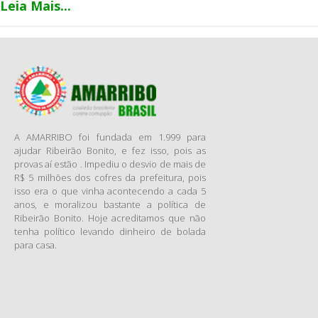
Estadual de Gestão Fernando
Leia Mais...
Meloni de Oliveira realizou um
minucioso levantamento para
descobrir quantos órgãos
colegiados vinculados à
administração direta do
Estado de São Paulo existem,
quais são e se disponibilizam
informações à sociedade,
A AMARRIBO foi fundada em 1.999 para
entre outros itens
ajudar Ribeirão Bonito, e fez isso, pois as
provas aí estão . Impediu o desvio de mais de
pesquisados. O resultado
R$ 5 milhões dos cofres da prefeitura, pois
desse trabalho pode ser
isso era o que vinha acontecendo a cada 5
conferido no
Banco de Dados
anos, e moralizou bastante a política de
– Órgãos Colegiados
Ribeirão Bonito. Hoje acreditamos que não
Estaduais de São Paulo
.
tenha político levando dinheiro de bolada
para casa.
O levantamento revela que,
do ponto de vista legal,
existem 139 órgãos
colegiados estaduais.
“Inicialmente, incluímos no