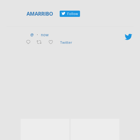
banco de dados 146, mas
descobrimos que sete desses
AMARRIBO
Follow
órgãos já tinham sido extintos
por outros decretos”, explica
o especialista em políticas
@
·
now
públicas.
Twitter
Dos 139 órgãos levantados,
83 foram instituídos com
nomes de conselhos, 33
estão registrados como
comissões e 23 são comitês.
Na lista de conselhos estão
alguns quase desconhecidos,
como o Conselho Estadual de
Honrarias e Mérito e o
Conselho de Orientação do
Acervo Artístico-Cultural dos
Palácios do Governo. Lá
também é possível encontrar