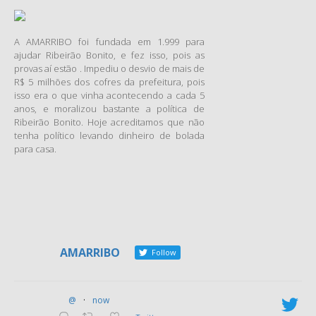
nada a ver com os trabalhos
de uma corte de Justiça.
A AMARRIBO foi fundada em 1.999 para
Mas quem estava achando
ajudar Ribeirão Bonito, e fez isso, pois as
isso o fim do mundo, pode
provas aí estão . Impediu o desvio de mais de
esperar porque vem mais por
R$ 5 milhões dos cofres da prefeitura, pois
aí. Praticamente ao mesmo
isso era o que vinha acontecendo a cada 5
tempo desse vexame
anos, e moralizou bastante a política de
Ribeirão Bonito. Hoje acreditamos que não
patrocinado pelo Supremo, o
tenha político levando dinheiro de bolada
Senado Federal também deu
para casa.
o ar de sua graça, ao aprovar
o PLS 441/2012, de autoria do
senador Romero Jucá, que
trata da chamada
minirreforma eleitoral. Ou a
“nano-reforma eleitoral”,
AMARRIBO
Follow
como a ela se referiu o
senador Eduardo Suplicy (SP).
Depois de muitas discussões
@
·
now
na Comissão de Constituição