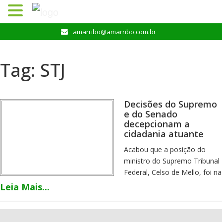
Pular
amarribo@amarribo.com.br
para
o
conteúdo
Tag:
STJ
Decisões do Supremo
e do Senado
decepcionam a
cidadania atuante
Acabou que a posição do
ministro do Supremo Tribunal
Federal, Celso de Mello, foi na
direção de um legalismo estilo
Leia Mais...
“doa-a-quem-doer” de quem,
anacronicamente, acredita
que a voz das ruas não tem