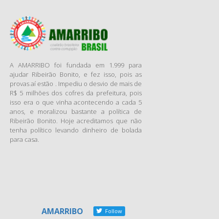
períodos e se alimentar com
bebidas e produtos
energéticos. Era um
hackathon, ou uma maratona
hacker. Um evento onde
programadores se unem com
A AMARRIBO foi fundada em 1.999 para
designers, jornalistas e
ajudar Ribeirão Bonito, e fez isso, pois as
provas aí estão . Impediu o desvio de mais de
ativistas para criar, em um
R$ 5 milhões dos cofres da prefeitura, pois
curto espaço de tempo,
isso era o que vinha acontecendo a cada 5
projetos digitais, aplicativos
anos, e moralizou bastante a política de
ou produtos inovadores.
Ribeirão Bonito. Hoje acreditamos que não
Os hackers reunidos nesses
tenha político levando dinheiro de bolada
para casa.
encontros não atacam a
segurança de computadores
ou invadem a privacidade
alheia. São pessoas, a maioria
voluntários, que acreditam
que podem contribuir para um
governo mais transparente
AMARRIBO
Follow
através do uso da tecnologia