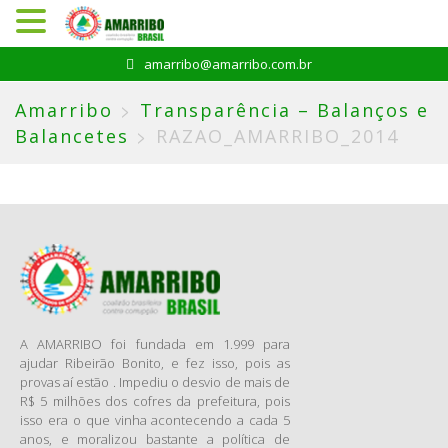
Pular
amarribo@amarribo.com.br
para
o
>
Amarribo
Transparência – Balanços e
conteúdo
>
Balancetes
RAZAO_AMARRIBO_2014
A AMARRIBO foi fundada em 1.999 para
ajudar Ribeirão Bonito, e fez isso, pois as
provas aí estão . Impediu o desvio de mais de
R$ 5 milhões dos cofres da prefeitura, pois
isso era o que vinha acontecendo a cada 5
anos, e moralizou bastante a política de