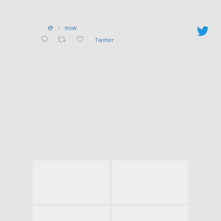
@
·
now
Twitter