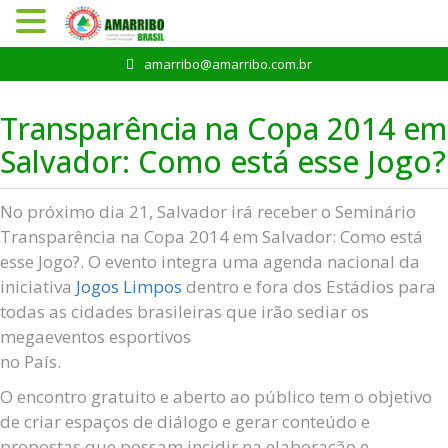
Pular
amarribo@amarribo.com.br
para
o
Transparência na Copa 2014 em
conteúdo
Salvador: Como está esse Jogo?
No próximo dia 21, Salvador irá receber o Seminário
Transparência na Copa 2014 em Salvador: Como está
esse Jogo?. O evento integra uma agenda nacional da
iniciativa
Jogos Limpos
dentro e fora dos Estádios para
todas as cidades brasileiras que irão sediar os
megaeventos esportivos
no País.
O encontro gratuito e aberto ao público tem o objetivo
de criar espaços de diálogo e gerar conteúdo e
propostas que possam incidir na elaboração e